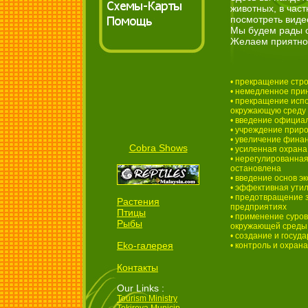
животных, в час
посмотреть виде
Мы будем рады о
Желаем приятног
• прекращение стр
• немедленное при
• прекращение исп
окружающую среду
• введение официал
• учреждение прир
• увеличение фина
Cobra Shows
• усиленная охрана
• нерегулированна
остановлена
• введение основ э
• эффективная ут
• предотвращение 
Растения
предприятиях
Птицы
• применение суро
Рыбы
окружающей среды
• создание и госуд
Eko-галерея
• контроль и охран
Контакты
Our Links :
Tourism Ministry