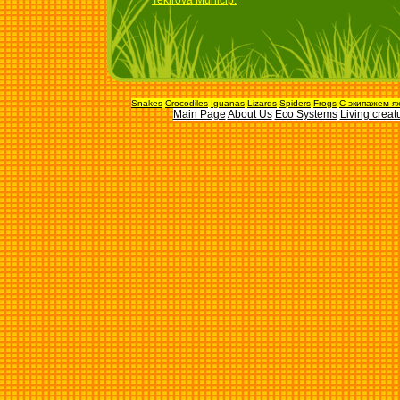
Tekirova Municip.
Snakes
Crocodiles
Iguanas
Lizards
Spiders
Frogs
С экипажем я
Main Page
About Us
Eco Systems
Living creat